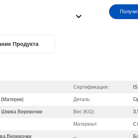
Получи
ние Продукта
Сертификация:
I
 (материк)
Деталь:
О
 Шкива Веревочки
Вес (KG):
3.
Материал:
С
ва Веревочки 
Б