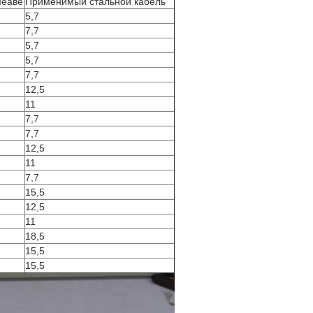
еаве
Применимый стальной кабель
5,7
7,7
5,7
5,7
7,7
12,5
11
7,7
7,7
12,5
11
7,7
15,5
12,5
11
18,5
15,5
15,5