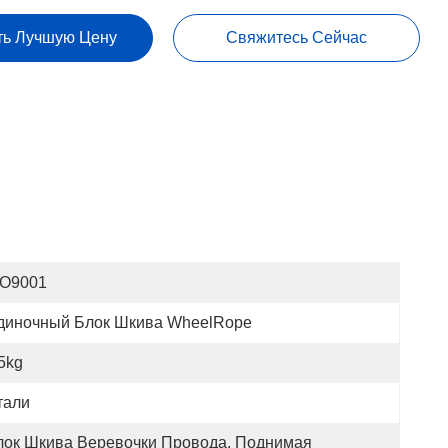
ть Лучшую Цену
Свяжитесь Сейчас
SO9001
диночный Блок Шкива WheelRope
5kg
тали
лок Шкива Веревочки Провода, Поднимая 