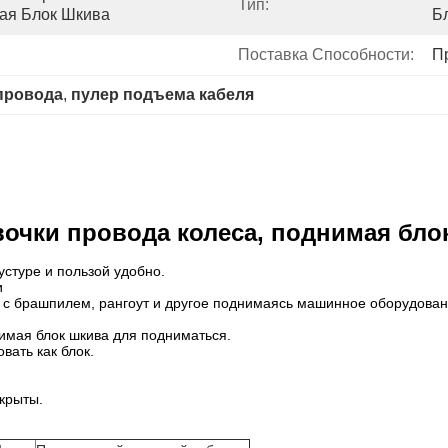
Тип:
ая Блок Шкива
Б
Поставка Способности:
П
провода
, 
пулер подъема кабеля
вочки провода колеса, поднимая бло
стуре и пользой удобно.
и
я с брашпилем, рангоут и другое поднимаясь машинное оборудован
имая блок шкива для подниматься.
вать как блок.
акрыты.