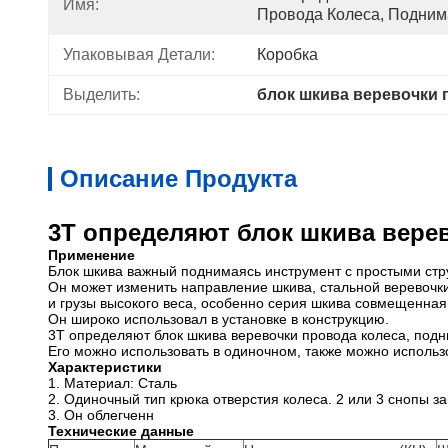
Имя:
Провода Колеса, Подним
Упаковывая Детали:
Коробка
Выделить:
блок шкива веревочки 
Описание Продукта
3Т определяют блок шкива вере
Применение
Блок шкива важный поднимаясь инструмент с простыми стру
Он может изменить направление шкива, стальной веревочк
и грузы высокого веса, особенно серия шкива совмещенна
Он широко использовал в установке в конструкцию.
3Т определяют блок шкива веревочки провода колеса, подн
Его можно использовать в одиночном, также можно использо
Характеристики
1.
Материал: Сталь
2.
Одиночный тип крюка отверстия колеса. 2 или 3 снопы з
3.
Он облегченн
Технические данные