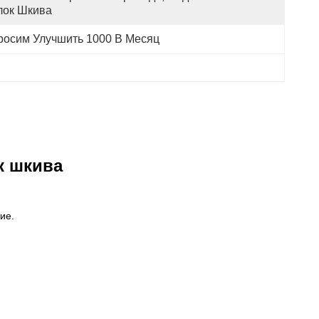
лок Шкива
росим Улучшить 1000 В Месяц
к шкива
ие.