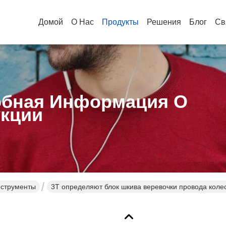
Домой
О Нас
Продукты
Решения
Блог
Св
бная Информация О
кции
струменты
3T определяют блок шкива веревочки провода колес