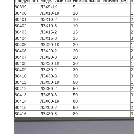
Продукт нет.
Модельный тип
Номинальная нагрузка (КН)
Ш
80399
ЛЗХ5-1К
5
1
80400
ЛЗХ10-1К
10
1
80401
ЛЗХ10-2
10
2
80402
ЛЗХ10-3
10
3
80403
ЛЗХ15-2
15
2
80404
ЛЗХ15-3
15
3
80405
ЛЗХ20-1К
20
1
80406
ЛЗХ20-2
20
2
80407
ЛЗХ20-3
20
3
80408
ЛЗХ30-1К
30
1
80409
ЛЗХ30-2
30
2
80410
ЛЗХ30-3
30
3
80411
ЛЗХ50-1К
50
1
80412
ЛЗХ50-2
50
2
80413
ЛЗХ50-3
50
3
80414
ЛЗХ80-1К
80
1
80415
ЛЗХ80-2
80
2
80416
ЛЗХ80-3
80
3