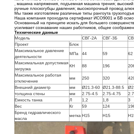
, машина напряжения, подъемная машина трения; высокий 
ручные плоскогубцы давления; высокопрочный провод алюм
Мы также изготовляем различные типы рангоута грузоподъ
Наша компания проходила сертификат ИСО9001 и БВ осмо
Основанный на принципе искать для большего совершенств
усиливает сознавание наших работников, общее соображен
Технические данные
Модель
СВГ-2А
СВГ-3Б
СВ
Проект
Блок
Максимальное давление
МПа
44
59
62
деятельности
Максимальная допустимая
КН
88
196
20
загрузка
Максимальное работая
мм
250
320
42
отключение
Внешний диаметр
мм
Ø21.3-60
Ø21.3-88.5
Ø2
толщина стены
мм
2.75-4.5
2.75-4.75
2.
Емкость танка
Л
1,2
1,8
3
Вес
Кг
59
124
19
Бренд гидравлического
метка
Н15
Н15
Н1
масла