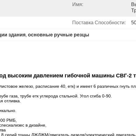
Имя:
В
Т
Поставка Способности:
50
ции здания
, 
основные ручные резцы
под высоким давлением гибочной машины СВГ-2 
истовое железо, расписание 40, етк) и имеет 6 различных гнуть п
бе газа, трубе етк углерода стальной. Угол сгиба 0-90.
я отливка.
икально.
000 РМБ,
спесиализес в дизайне,
тва
ель 8 серий тонны ДЖДЖМ/двигатель дизеля/электрический двигател