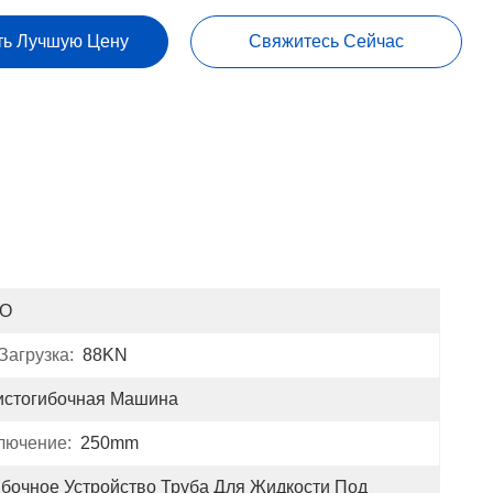
ть Лучшую Цену
Свяжитесь Сейчас
SO
агрузка:
88KN
истогибочная Машина
лючение:
250mm
ибочное Устройство Труба Для Жидкости Под 