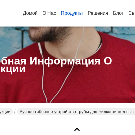
Домой
О Нас
Продукты
Решения
Блог
Св
бная Информация О
кции
укции
Ручное гибочное устройство трубы для жидкости под вы