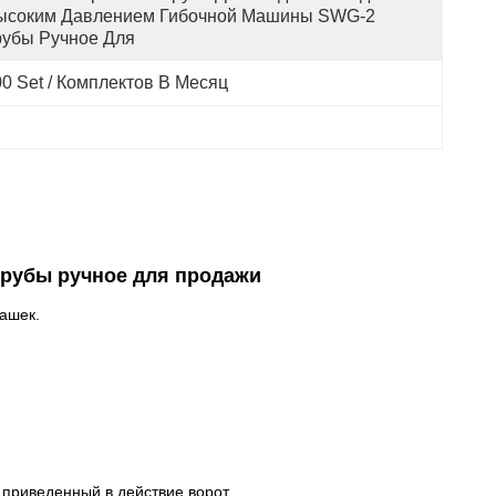
ысоким Давлением Гибочной Машины SWG-2 
рубы Ручное Для 
0 Set / Комплектов В Месяц
трубы ручное для продажи
лашек.
ь приведенный в действие ворот