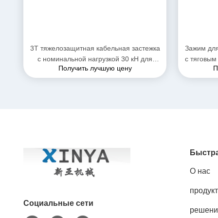
3T тяжелозащитная кабельная застежка
Зажим дл
с номинальной нагрузкой 30 кН для
с тяговым
Получить лучшую цену
П
проводников 16 32 мм в высокопрочной
на 
стали
Быстра
О нас
продук
Социальные сети
решени