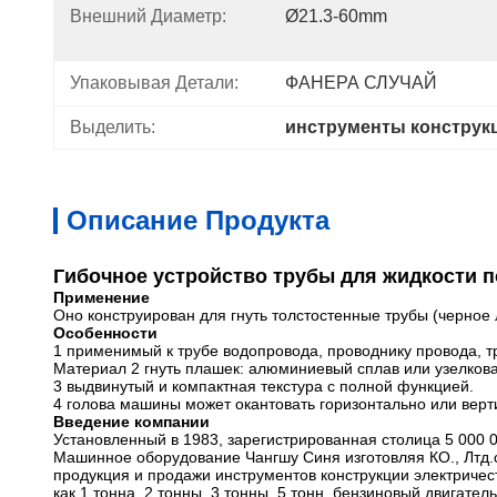
Внешний Диаметр:
Ø21.3-60mm
Упаковывая Детали:
ФАНЕРА СЛУЧАЙ
Выделить:
инструменты конструк
Описание Продукта
Гибочное устройство трубы для жидкости 
Применение
Оно конструирован для гнуть толстостенные трубы (черное л
Особенности
1 применимый к трубе водопровода, проводнику провода, тру
Материал 2 гнуть плашек: алюминиевый сплав или узелкова
3 выдвинутый и компактная текстура с полной функцией.
4 голова машины может окантовать горизонтально или верт
Введение компании
Установленный в 1983, зарегистрированная столица 5 000 
Машинное оборудование Чангшу Синя изготовляя КО., Лтд.
продукция и продажи инструментов конструкции электричес
как 1 тонна, 2 тонны, 3 тонны, 5 тонн, бензиновый двигат