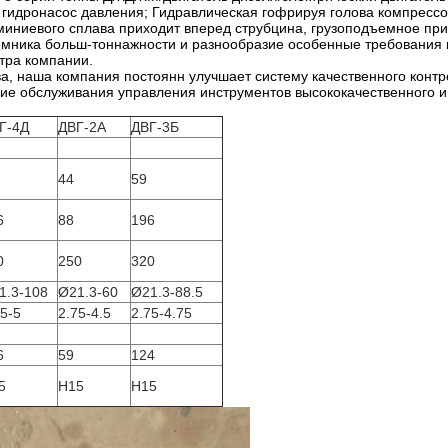
гидронасос давления; Гидравлическая гофрируя голова компресс
иниевого сплава приходит вперед струбцина, грузоподъемное прис
емника больш-тоннажности и разнообразие особенные требования
тра компании.
а, наша компания постоянн улучшает систему качественного контр
ие обслуживания управления инструментов высококачественного и
Г-4Д
ДВГ-2А
ДВГ-3Б
44
59
6
88
196
0
250
320
1.3-108
Ø21.3-60
Ø21.3-88.5
75-5
2.75-4.5
2.75-4.75
6
59
124
5
Н15
Н15