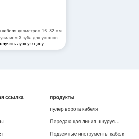
я кабеля диаметром 16–32 мм
 усилием 3 зуба для установки
олучить лучшую цену
линии электропередачи
я ссылка
продукты
пулер ворота кабеля
ты
Передающая линия шнуруя
инструменты
я
Подземные инструменты кабеля