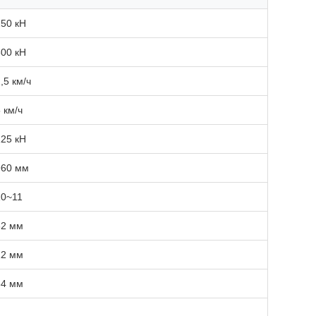
250 кН
300 кН
,5 км/ч
 км/ч
125 кН
960 мм
10~11
62 мм
12 мм
34 мм