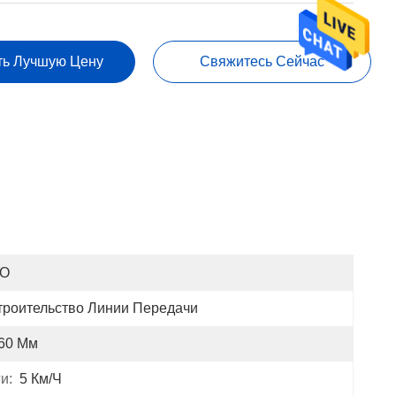
ть Лучшую Цену
Свяжитесь Сейчас
SO
троительство Линии Передачи
60 Мм
и:
5 Км/ч