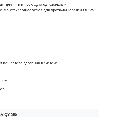
ит для тяги и прокладки одножильных,
же может использоваться для протяжки кабелей OPGW
я или потере давления в системе
тром
оса
SA-QY-250