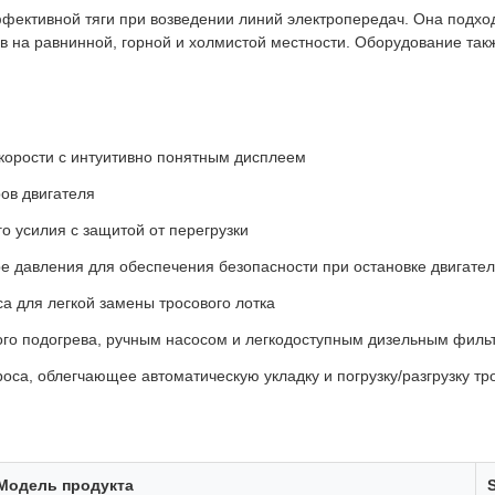
ффективной тяги при возведении линий электропередач. Она подход
на равнинной, горной и холмистой местности. Оборудование так
скорости с интуитивно понятным дисплеем
ов двигателя
о усилия с защитой от перегрузки
е давления для обеспечения безопасности при остановке двигател
са для легкой замены тросового лотка
ого подогрева, ручным насосом и легкодоступным дизельным филь
роса, облегчающее автоматическую укладку и погрузку/разгрузку тр
Модель продукта