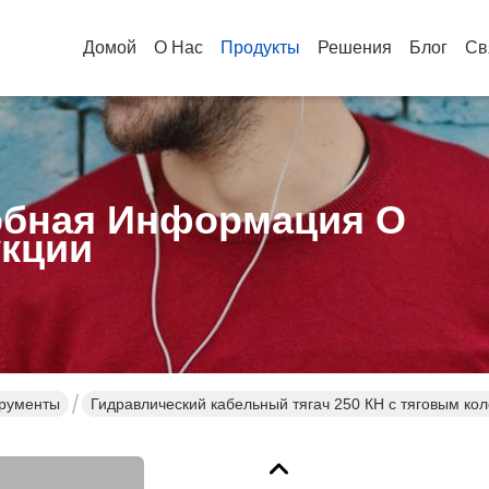
Домой
О Нас
Продукты
Решения
Блог
Св
бная Информация О
кции
рументы
Гидравлический кабельный тягач 250 КН с тяговым ко
строительства линии электропередач