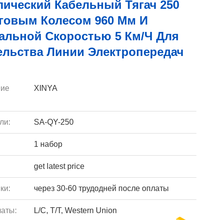
лический Кабельный Тягач 250
яговым Колесом 960 Мм И
альной Скоростью 5 Км/ч Для
ельства Линии Электропередач
ие
XINYA
ли:
SA-QY-250
1 набор
get latest price
ки:
через 30-60 трудодней после оплаты
аты:
L/C, T/T, Western Union