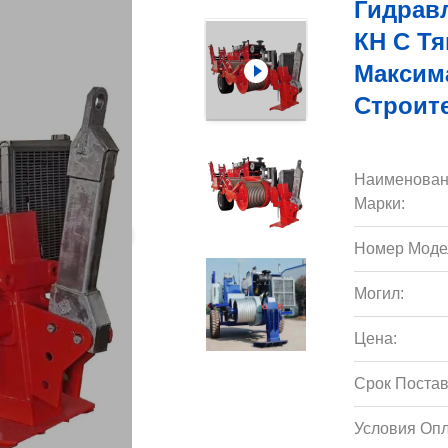
Гидрав
КН С Т
Максим
Строит
Наименован
Марки:
Номер Моде
Могил:
Цена:
Срок Постав
Условия Опл