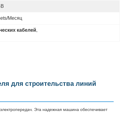
4В
sets/месяц
ческих кабелей
, 
еля для строительства линий
й электропередач. Эта надежная машина обеспечивает